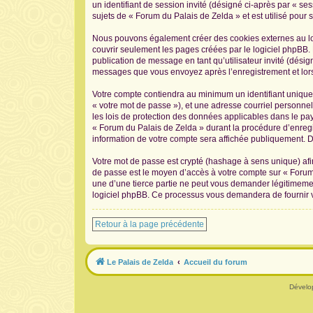
un identifiant de session invité (désigné ci-après par « s
sujets de « Forum du Palais de Zelda » et est utilisé pour s
Nous pouvons également créer des cookies externes au log
couvrir seulement les pages créées par le logiciel phpBB. 
publication de message en tant qu’utilisateur invité (désig
messages que vous envoyez après l’enregistrement et lors
Votre compte contiendra au minimum un identifiant unique 
« votre mot de passe »), et une adresse courriel personnel
les lois de protection des données applicables dans le pay
« Forum du Palais de Zelda » durant la procédure d’enregis
information de votre compte sera affichée publiquement. De
Votre mot de passe est crypté (hashage à sens unique) afin
de passe est le moyen d’accès à votre compte sur « Forum
une d’une tierce partie ne peut vous demander légitimement
logiciel phpBB. Ce processus vous demandera de fournir vo
Retour à la page précédente
Le Palais de Zelda
Accueil du forum
Dévelo