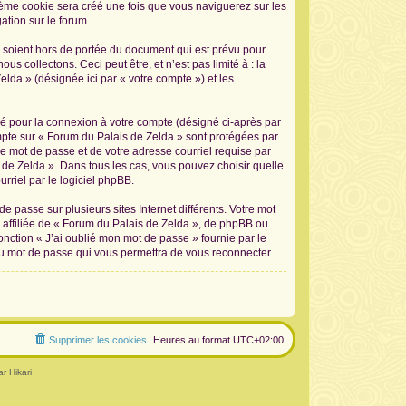
sième cookie sera créé une fois que vous naviguerez sur les
ation sur le forum.
 soient hors de portée du document qui est prévu pour
 collectons. Ceci peut être, et n’est pas limité à : la
elda » (désignée ici par « votre compte ») et les
sé pour la connexion à votre compte (désigné ci-après par
ompte sur « Forum du Palais de Zelda » sont protégées par
re mot de passe et de votre adresse courriel requise par
s de Zelda ». Dans tous les cas, vous pouvez choisir quelle
rriel par le logiciel phpBB.
 passe sur plusieurs sites Internet différents. Votre mot
affiliée de « Forum du Palais de Zelda », de phpBB ou
onction « J’ai oublié mon mot de passe » fournie par le
au mot de passe qui vous permettra de vous reconnecter.
Supprimer les cookies
Heures au format
UTC+02:00
r Hikari