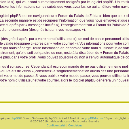
ession-id »), qui vous sont automatiquement assignés par le logiciel phpBB. Un troi
tocker les informations sur les sujets que vous avez lus, ce qui améliore votre navig
iciel phpBB tout en naviguant sur « Forum du Palais de Zelda », bien que ceux-ci
La seconde manière est de récupérer l’information que vous nous envoyez et que nous
née ci-après par « messages invités »), l’enregistrement sur « Forum du Palais de Z
 d’une connexion (désignés ici par « vos messages »).
(désigné ci-après par « votre nom d’utilisateur »), un mot de passe personnel utili
le valide (désignée ci-après par « votre courriel »). Vos informations pour votre c
s qui nous héberge. Toute information en-dehors de votre nom d’utilisateur, de vot
trement, qu’elle soit obligatoire ou non, reste à la discrétion de « Forum du Palai
 plus, dans votre profil, vous pouvez souscrire ou non à l’envoi automatique de cou
 qu’il soit sécurisé. Cependant, il est recommandé de ne pas utiliser le même mot de
 du Palais de Zelda », conservez-le soigneusement et en aucun cas une personne 
 votre mot de passe. Si vous oubliez votre mot de passe, vous pouvez utiliser la f
tre nom d’utilisateur et votre courriel, alors le logiciel phpBB générera un nouve
ppé par
phpBB
® Forum Software © phpBB Limited / Traduit par
phpBB-fr.com
/ Style: pdz_light pa
© 2003-2019 palaiszelda.com - Tous droits réservés
Confidentialité
|
Conditions