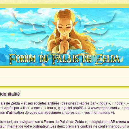
dentialité
is de Zelda » et ses sociétés affiliées (désignés ci-après par « nous », « notre », 
i-après par « ils », « eux », « leur », « logiciel phpBB », « www.phpbb.com », « p
on d’utilisation de votre part (désignée ci-après par « vos informations »).
rement, en naviguant sur « Forum du Palais de Zelda », le logiciel phpBB créera un 
eur Internet de votre ordinateur. Les deux premiers cookies ne contiennent qu’un iden