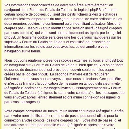
Vos informations sont collectées de deux manières. Premièrement, en
r
naviguant sur « Forum du Palais de Zelda », le logiciel phpBB créera un
certain nombre de cookies, qui sont des petits fichiers textes téléchargés
dans les fichiers temporaires du navigateur Internet de votre ordinateur. Les
deux premiers cookies ne contiennent qu’un identifiant utilisateur (désigné
ci-après par « user-id ») et un identifiant de session invité (désigné ci-après
par « session-id »), qui vous sont automatiquement assignés par le logiciel
phpBB. Un troisième cookie sera créé une fois que vous naviguerez sur les
sujets de « Forum du Palais de Zelda » et est utilisé pour stocker les
informations sur les sujets que vous avez lus, ce qui améliore votre
navigation sur le forum.
Nous pouvons également créer des cookies externes au logiciel phpBB tout
en naviguant sur « Forum du Palais de Zelda », bien que ceux-ci soient hors
de portée du document qui est prévu pour couvrir seulement les pages
créées par le logiciel phpBB. La seconde manière est de récupérer
l’information que vous nous envoyez et que nous collectons. Ceci peut être,
et n’est pas limité à : la publication de message en tant qu’utilisateur invité
(désignée ci-après par « messages invités »), l’enregistrement sur « Forum
du Palais de Zelda » (désignée ici par « votre compte ») et les messages que
vous envoyez après l’enregistrement et lors d’une connexion (désignés ici
par « vos messages »).
Votre compte contiendra au minimum un identifiant unique (désigné ci-après
par « votre nom d’utilisateur »), un mot de passe personnel utilisé pour la
connexion à votre compte (désigné ci-après par « votre mot de passe »), et
une adresse courriel personnelle valide (désignée ci-après par « votre