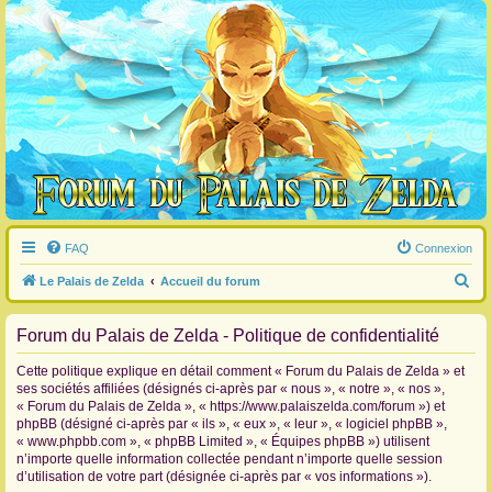
FAQ
Connexion
R
Le Palais de Zelda
Accueil du forum
e
Forum du Palais de Zelda - Politique de confidentialité
c
h
Cette politique explique en détail comment « Forum du Palais de Zelda » et
e
ses sociétés affiliées (désignés ci-après par « nous », « notre », « nos »,
« Forum du Palais de Zelda », « https://www.palaiszelda.com/forum ») et
r
phpBB (désigné ci-après par « ils », « eux », « leur », « logiciel phpBB »,
c
« www.phpbb.com », « phpBB Limited », « Équipes phpBB ») utilisent
n’importe quelle information collectée pendant n’importe quelle session
h
d’utilisation de votre part (désignée ci-après par « vos informations »).
e