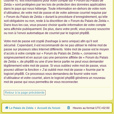
courriel »). Vos informations pour votre compte sur « Forum du Palais de
Zelda » sont protégées par les lois de protection des données applicables
dans le pays qui nous héberge. Toute information en-dehors de votre nom
d’utilisateur, de votre mot de passe et de votre adresse courriel requise par
« Forum du Palais de Zelda » durant la procédure d’enregistrement, qu’elle
soit obligatoire ou non, reste à la discrétion de « Forum du Palais de Zelda ».
Dans tous les cas, vous pouvez choisir quelle information de votre compte
sera affichée publiquement. De plus, dans votre profil, vous pouvez souscrire
ou non à l’envoi automatique de courriel par le logiciel phpBB.
Votre mot de passe est crypté (hashage à sens unique) afin qu’il soit
sécurisé. Cependant, il est recommandé de ne pas utiliser le même mot de
passe sur plusieurs sites Internet différents. Votre mot de passe est le moyen
d’accès à votre compte sur « Forum du Palais de Zelda », conservez-le
soigneusement et en aucun cas une personne affiliée de « Forum du Palais
de Zelda », de phpBB ou une d’une tierce partie ne peut vous demander
légitimement votre mot de passe. Si vous oubliez votre mot de passe, vous
pouvez utiliser la fonction « J’ai oublié mon mot de passe » fournie par le
logiciel phpBB. Ce processus vous demandera de fournir votre nom
d’utilisateur et votre courriel, alors le logiciel phpBB générera un nouveau
mot de passe qui vous permettra de vous reconnecter.
Retour à la page précédente
Le Palais de Zelda
Accueil du forum
Heures au format
UTC+02:00