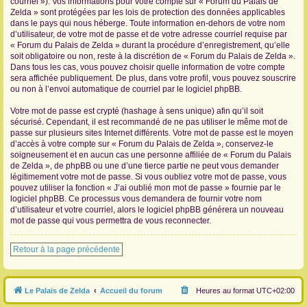
courriel »). Vos informations pour votre compte sur « Forum du Palais de
Zelda » sont protégées par les lois de protection des données applicables
dans le pays qui nous héberge. Toute information en-dehors de votre nom
d’utilisateur, de votre mot de passe et de votre adresse courriel requise par
« Forum du Palais de Zelda » durant la procédure d’enregistrement, qu’elle
soit obligatoire ou non, reste à la discrétion de « Forum du Palais de Zelda ».
Dans tous les cas, vous pouvez choisir quelle information de votre compte
sera affichée publiquement. De plus, dans votre profil, vous pouvez souscrire
ou non à l’envoi automatique de courriel par le logiciel phpBB.
Votre mot de passe est crypté (hashage à sens unique) afin qu’il soit
sécurisé. Cependant, il est recommandé de ne pas utiliser le même mot de
passe sur plusieurs sites Internet différents. Votre mot de passe est le moyen
d’accès à votre compte sur « Forum du Palais de Zelda », conservez-le
soigneusement et en aucun cas une personne affiliée de « Forum du Palais
de Zelda », de phpBB ou une d’une tierce partie ne peut vous demander
légitimement votre mot de passe. Si vous oubliez votre mot de passe, vous
pouvez utiliser la fonction « J’ai oublié mon mot de passe » fournie par le
logiciel phpBB. Ce processus vous demandera de fournir votre nom
d’utilisateur et votre courriel, alors le logiciel phpBB générera un nouveau
mot de passe qui vous permettra de vous reconnecter.
Retour à la page précédente
Le Palais de Zelda
Accueil du forum
Heures au format
UTC+02:00