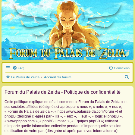
FAQ
Connexion
R
Le Palais de Zelda
Accueil du forum
e
Forum du Palais de Zelda - Politique de confidentialité
c
h
Cette politique explique en détail comment « Forum du Palais de Zelda » et
e
ses sociétés affiliées (désignés ci-après par « nous », « notre », « nos »,
« Forum du Palais de Zelda », « https://www.palaiszelda.com/forum ») et
r
phpBB (désigné ci-après par « ils », « eux », « leur », « logiciel phpBB »,
c
« www.phpbb.com », « phpBB Limited », « Équipes phpBB ») utilisent
n’importe quelle information collectée pendant n’importe quelle session
h
d’utilisation de votre part (désignée ci-après par « vos informations »).
e