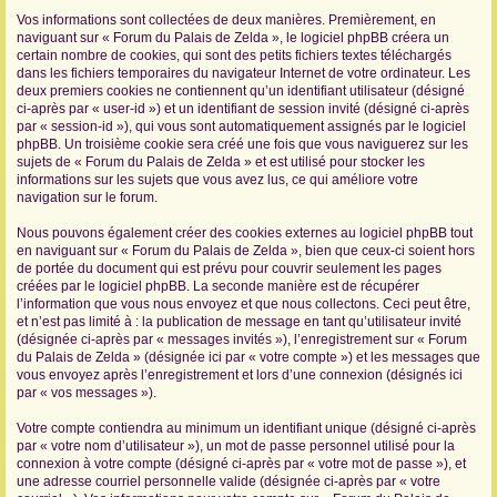
Vos informations sont collectées de deux manières. Premièrement, en
r
naviguant sur « Forum du Palais de Zelda », le logiciel phpBB créera un
certain nombre de cookies, qui sont des petits fichiers textes téléchargés
dans les fichiers temporaires du navigateur Internet de votre ordinateur. Les
deux premiers cookies ne contiennent qu’un identifiant utilisateur (désigné
ci-après par « user-id ») et un identifiant de session invité (désigné ci-après
par « session-id »), qui vous sont automatiquement assignés par le logiciel
phpBB. Un troisième cookie sera créé une fois que vous naviguerez sur les
sujets de « Forum du Palais de Zelda » et est utilisé pour stocker les
informations sur les sujets que vous avez lus, ce qui améliore votre
navigation sur le forum.
Nous pouvons également créer des cookies externes au logiciel phpBB tout
en naviguant sur « Forum du Palais de Zelda », bien que ceux-ci soient hors
de portée du document qui est prévu pour couvrir seulement les pages
créées par le logiciel phpBB. La seconde manière est de récupérer
l’information que vous nous envoyez et que nous collectons. Ceci peut être,
et n’est pas limité à : la publication de message en tant qu’utilisateur invité
(désignée ci-après par « messages invités »), l’enregistrement sur « Forum
du Palais de Zelda » (désignée ici par « votre compte ») et les messages que
vous envoyez après l’enregistrement et lors d’une connexion (désignés ici
par « vos messages »).
Votre compte contiendra au minimum un identifiant unique (désigné ci-après
par « votre nom d’utilisateur »), un mot de passe personnel utilisé pour la
connexion à votre compte (désigné ci-après par « votre mot de passe »), et
une adresse courriel personnelle valide (désignée ci-après par « votre