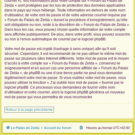
courriel »). Vos informations pour votre compte sur « Forum du Palais de
Zelda » sont protégées par les lois de protection des données applicables
dans le pays qui nous héberge. Toute information en-dehors de votre nom
d’utilisateur, de votre mot de passe et de votre adresse courriel requise par
« Forum du Palais de Zelda » durant la procédure d’enregistrement, qu’elle
soit obligatoire ou non, reste à la discrétion de « Forum du Palais de Zelda ».
Dans tous les cas, vous pouvez choisir quelle information de votre compte
sera affichée publiquement. De plus, dans votre profil, vous pouvez souscrire
ou non à l’envoi automatique de courriel par le logiciel phpBB.
Votre mot de passe est crypté (hashage à sens unique) afin qu’il soit
sécurisé. Cependant, il est recommandé de ne pas utiliser le même mot de
passe sur plusieurs sites Internet différents. Votre mot de passe est le moyen
d’accès à votre compte sur « Forum du Palais de Zelda », conservez-le
soigneusement et en aucun cas une personne affiliée de « Forum du Palais
de Zelda », de phpBB ou une d’une tierce partie ne peut vous demander
légitimement votre mot de passe. Si vous oubliez votre mot de passe, vous
pouvez utiliser la fonction « J’ai oublié mon mot de passe » fournie par le
logiciel phpBB. Ce processus vous demandera de fournir votre nom
d’utilisateur et votre courriel, alors le logiciel phpBB générera un nouveau
mot de passe qui vous permettra de vous reconnecter.
Retour à la page précédente
Le Palais de Zelda
Accueil du forum
Heures au format
UTC+02:00