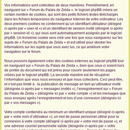
Vos informations sont collectées de deux manières. Premièrement, en
r
naviguant sur « Forum du Palais de Zelda », le logiciel phpBB créera un
certain nombre de cookies, qui sont des petits fichiers textes téléchargés
dans les fichiers temporaires du navigateur Internet de votre ordinateur. Les
deux premiers cookies ne contiennent qu’un identifiant utilisateur (désigné
ci-après par « user-id ») et un identifiant de session invité (désigné ci-après
par « session-id »), qui vous sont automatiquement assignés par le logiciel
phpBB. Un troisième cookie sera créé une fois que vous naviguerez sur les
sujets de « Forum du Palais de Zelda » et est utilisé pour stocker les
informations sur les sujets que vous avez lus, ce qui améliore votre
navigation sur le forum.
Nous pouvons également créer des cookies externes au logiciel phpBB tout
en naviguant sur « Forum du Palais de Zelda », bien que ceux-ci soient hors
de portée du document qui est prévu pour couvrir seulement les pages
créées par le logiciel phpBB. La seconde manière est de récupérer
l’information que vous nous envoyez et que nous collectons. Ceci peut être,
et n’est pas limité à : la publication de message en tant qu’utilisateur invité
(désignée ci-après par « messages invités »), l’enregistrement sur « Forum
du Palais de Zelda » (désignée ici par « votre compte ») et les messages que
vous envoyez après l’enregistrement et lors d’une connexion (désignés ici
par « vos messages »).
Votre compte contiendra au minimum un identifiant unique (désigné ci-après
par « votre nom d’utilisateur »), un mot de passe personnel utilisé pour la
connexion à votre compte (désigné ci-après par « votre mot de passe »), et
une adresse courriel personnelle valide (désignée ci-après par « votre