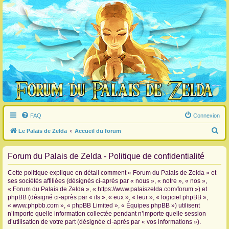
FAQ
Connexion
R
Le Palais de Zelda
Accueil du forum
e
Forum du Palais de Zelda - Politique de confidentialité
c
h
Cette politique explique en détail comment « Forum du Palais de Zelda » et
e
ses sociétés affiliées (désignés ci-après par « nous », « notre », « nos »,
« Forum du Palais de Zelda », « https://www.palaiszelda.com/forum ») et
r
phpBB (désigné ci-après par « ils », « eux », « leur », « logiciel phpBB »,
c
« www.phpbb.com », « phpBB Limited », « Équipes phpBB ») utilisent
n’importe quelle information collectée pendant n’importe quelle session
h
d’utilisation de votre part (désignée ci-après par « vos informations »).
e