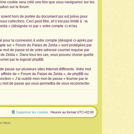
sième cookie sera créé une fois que vous naviguerez sur les
ation sur le forum.
 soient hors de portée du document qui est prévu pour
 collectons. Ceci peut être, et n’est pas limité à : la
elda » (désignée ici par « votre compte ») et les
sé pour la connexion à votre compte (désigné ci-après par
ompte sur « Forum du Palais de Zelda » sont protégées par
re mot de passe et de votre adresse courriel requise par
s de Zelda ». Dans tous les cas, vous pouvez choisir quelle
rriel par le logiciel phpBB.
 passe sur plusieurs sites Internet différents. Votre mot
affiliée de « Forum du Palais de Zelda », de phpBB ou
onction « J’ai oublié mon mot de passe » fournie par le
au mot de passe qui vous permettra de vous reconnecter.
Supprimer les cookies
Heures au format
UTC+02:00
r Hikari