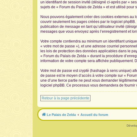
un identifiant de session invité (désigné ci-après par « s
sujets de « Forum du Palais de Zelda » et est utilisé pour s
Nous pouvons également créer des cookies externes au log
couvrir seulement les pages créées par le logiciel phpBB. 
publication de message en tant qu’utilisateur invité (désig
messages que vous envoyez après l’enregistrement et lors
Votre compte contiendra au minimum un identifiant unique 
« votre mot de passe »), et une adresse courriel personnel
les lois de protection des données applicables dans le pay
« Forum du Palais de Zelda » durant la procédure d’enregis
information de votre compte sera affichée publiquement. De
Votre mot de passe est crypté (hashage à sens unique) afin
de passe est le moyen d’accès à votre compte sur « Forum
une d’une tierce partie ne peut vous demander légitimement
logiciel phpBB. Ce processus vous demandera de fournir vo
Retour à la page précédente
Le Palais de Zelda
Accueil du forum
Dévelo