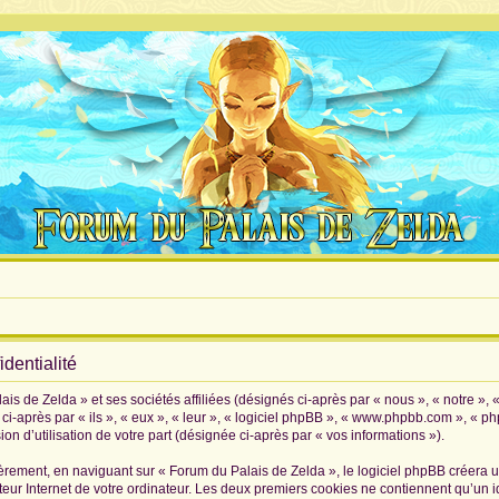
dentialité
is de Zelda » et ses sociétés affiliées (désignés ci-après par « nous », « notre », 
i-après par « ils », « eux », « leur », « logiciel phpBB », « www.phpbb.com », « p
on d’utilisation de votre part (désignée ci-après par « vos informations »).
rement, en naviguant sur « Forum du Palais de Zelda », le logiciel phpBB créera un 
eur Internet de votre ordinateur. Les deux premiers cookies ne contiennent qu’un iden