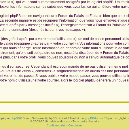
ession-id »), qui vous sont automatiquement assignés par le logiciel phpBB. Un troi
tocker les informations sur les sujets que vous avez lus, ce qui améliore votre navig
iciel phpBB tout en naviguant sur « Forum du Palais de Zelda », bien que ceux-ci
La seconde manière est de récupérer l’information que vous nous envoyez et que nous
née ci-après par « messages invités »), l’enregistrement sur « Forum du Palais de Z
 d’une connexion (désignés ici par « vos messages »).
(désigné ci-après par « votre nom d’utilisateur »), un mot de passe personnel utili
le valide (désignée ci-après par « votre courriel »). Vos informations pour votre c
s qui nous héberge. Toute information en-dehors de votre nom d’utilisateur, de vot
trement, qu’elle soit obligatoire ou non, reste à la discrétion de « Forum du Palai
 plus, dans votre profil, vous pouvez souscrire ou non à l’envoi automatique de cou
 qu’il soit sécurisé. Cependant, il est recommandé de ne pas utiliser le même mot de
 du Palais de Zelda », conservez-le soigneusement et en aucun cas une personne 
 votre mot de passe. Si vous oubliez votre mot de passe, vous pouvez utiliser la f
tre nom d’utilisateur et votre courriel, alors le logiciel phpBB générera un nouve
ppé par
phpBB
® Forum Software © phpBB Limited / Traduit par
phpBB-fr.com
/ Style: pdz_light pa
© 2003-2019 palaiszelda.com - Tous droits réservés
Confidentialité
|
Conditions