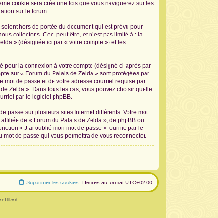
sième cookie sera créé une fois que vous naviguerez sur les
ation sur le forum.
 soient hors de portée du document qui est prévu pour
 collectons. Ceci peut être, et n’est pas limité à : la
elda » (désignée ici par « votre compte ») et les
sé pour la connexion à votre compte (désigné ci-après par
ompte sur « Forum du Palais de Zelda » sont protégées par
re mot de passe et de votre adresse courriel requise par
s de Zelda ». Dans tous les cas, vous pouvez choisir quelle
rriel par le logiciel phpBB.
 passe sur plusieurs sites Internet différents. Votre mot
affiliée de « Forum du Palais de Zelda », de phpBB ou
onction « J’ai oublié mon mot de passe » fournie par le
au mot de passe qui vous permettra de vous reconnecter.
Supprimer les cookies
Heures au format
UTC+02:00
r Hikari