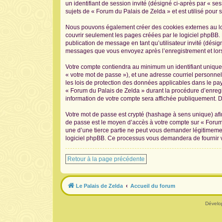
un identifiant de session invité (désigné ci-après par « s
sujets de « Forum du Palais de Zelda » et est utilisé pour s
Nous pouvons également créer des cookies externes au log
couvrir seulement les pages créées par le logiciel phpBB. 
publication de message en tant qu’utilisateur invité (désig
messages que vous envoyez après l’enregistrement et lors
Votre compte contiendra au minimum un identifiant unique 
« votre mot de passe »), et une adresse courriel personnel
les lois de protection des données applicables dans le pay
« Forum du Palais de Zelda » durant la procédure d’enregis
information de votre compte sera affichée publiquement. De
Votre mot de passe est crypté (hashage à sens unique) afin
de passe est le moyen d’accès à votre compte sur « Forum
une d’une tierce partie ne peut vous demander légitimement
logiciel phpBB. Ce processus vous demandera de fournir vo
Retour à la page précédente
Le Palais de Zelda
Accueil du forum
Dévelo