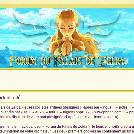
dentialité
is de Zelda » et ses sociétés affiliées (désignés ci-après par « nous », « notre », 
i-après par « ils », « eux », « leur », « logiciel phpBB », « www.phpbb.com », « p
on d’utilisation de votre part (désignée ci-après par « vos informations »).
rement, en naviguant sur « Forum du Palais de Zelda », le logiciel phpBB créera un 
eur Internet de votre ordinateur. Les deux premiers cookies ne contiennent qu’un iden