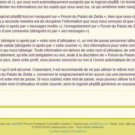
ession-id »), qui vous sont automatiquement assignés par le logiciel phpBB. Un troi
tocker les informations sur les sujets que vous avez lus, ce qui améliore votre navig
iciel phpBB tout en naviguant sur « Forum du Palais de Zelda », bien que ceux-ci
La seconde manière est de récupérer l’information que vous nous envoyez et que nous
née ci-après par « messages invités »), l’enregistrement sur « Forum du Palais de Z
 d’une connexion (désignés ici par « vos messages »).
(désigné ci-après par « votre nom d’utilisateur »), un mot de passe personnel utili
le valide (désignée ci-après par « votre courriel »). Vos informations pour votre c
s qui nous héberge. Toute information en-dehors de votre nom d’utilisateur, de vot
trement, qu’elle soit obligatoire ou non, reste à la discrétion de « Forum du Palai
 plus, dans votre profil, vous pouvez souscrire ou non à l’envoi automatique de cou
 qu’il soit sécurisé. Cependant, il est recommandé de ne pas utiliser le même mot de
 du Palais de Zelda », conservez-le soigneusement et en aucun cas une personne 
 votre mot de passe. Si vous oubliez votre mot de passe, vous pouvez utiliser la f
tre nom d’utilisateur et votre courriel, alors le logiciel phpBB générera un nouve
ppé par
phpBB
® Forum Software © phpBB Limited / Traduit par
phpBB-fr.com
/ Style: pdz_light pa
© 2003-2019 palaiszelda.com - Tous droits réservés
Confidentialité
|
Conditions