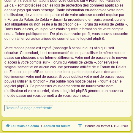
courriel »). Vos informations pour votre compte sur « Forum du Palais de
Zelda » sont protégées par les lois de protection des données applicables
dans le pays qui nous héberge. Toute information en-dehors de votre nom
d’utilisateur, de votre mot de passe et de votre adresse courriel requise par
« Forum du Palais de Zelda » durant la procédure d’enregistrement, qu’elle
soit obligatoire ou non, reste à la discrétion de « Forum du Palais de Zelda ».
Dans tous les cas, vous pouvez choisir quelle information de votre compte
sera affichée publiquement. De plus, dans votre profil, vous pouvez souscrire
ou non à l’envoi automatique de courriel par le logiciel phpBB.
Votre mot de passe est crypté (hashage à sens unique) afin qu’il soit
sécurisé. Cependant, il est recommandé de ne pas utiliser le même mot de
passe sur plusieurs sites Internet différents. Votre mot de passe est le moyen
d’accès à votre compte sur « Forum du Palais de Zelda », conservez-le
soigneusement et en aucun cas une personne affiliée de « Forum du Palais
de Zelda », de phpBB ou une d’une tierce partie ne peut vous demander
légitimement votre mot de passe. Si vous oubliez votre mot de passe, vous
pouvez utiliser la fonction « J’ai oublié mon mot de passe » fournie par le
logiciel phpBB. Ce processus vous demandera de fournir votre nom
d’utilisateur et votre courriel, alors le logiciel phpBB générera un nouveau
mot de passe qui vous permettra de vous reconnecter.
Retour à la page précédente
Le Palais de Zelda
Accueil du forum
Heures au format
UTC+02:00