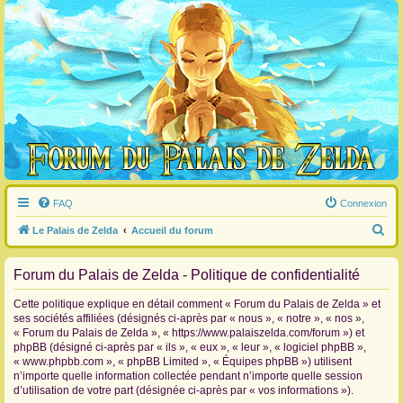
FAQ
Connexion
R
Le Palais de Zelda
Accueil du forum
e
Forum du Palais de Zelda - Politique de confidentialité
c
h
Cette politique explique en détail comment « Forum du Palais de Zelda » et
e
ses sociétés affiliées (désignés ci-après par « nous », « notre », « nos »,
« Forum du Palais de Zelda », « https://www.palaiszelda.com/forum ») et
r
phpBB (désigné ci-après par « ils », « eux », « leur », « logiciel phpBB »,
c
« www.phpbb.com », « phpBB Limited », « Équipes phpBB ») utilisent
n’importe quelle information collectée pendant n’importe quelle session
h
d’utilisation de votre part (désignée ci-après par « vos informations »).
e