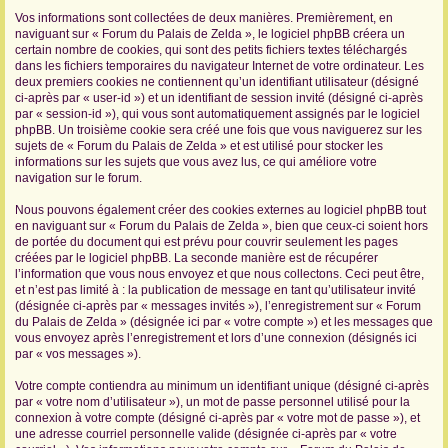
Vos informations sont collectées de deux manières. Premièrement, en
r
naviguant sur « Forum du Palais de Zelda », le logiciel phpBB créera un
certain nombre de cookies, qui sont des petits fichiers textes téléchargés
dans les fichiers temporaires du navigateur Internet de votre ordinateur. Les
deux premiers cookies ne contiennent qu’un identifiant utilisateur (désigné
ci-après par « user-id ») et un identifiant de session invité (désigné ci-après
par « session-id »), qui vous sont automatiquement assignés par le logiciel
phpBB. Un troisième cookie sera créé une fois que vous naviguerez sur les
sujets de « Forum du Palais de Zelda » et est utilisé pour stocker les
informations sur les sujets que vous avez lus, ce qui améliore votre
navigation sur le forum.
Nous pouvons également créer des cookies externes au logiciel phpBB tout
en naviguant sur « Forum du Palais de Zelda », bien que ceux-ci soient hors
de portée du document qui est prévu pour couvrir seulement les pages
créées par le logiciel phpBB. La seconde manière est de récupérer
l’information que vous nous envoyez et que nous collectons. Ceci peut être,
et n’est pas limité à : la publication de message en tant qu’utilisateur invité
(désignée ci-après par « messages invités »), l’enregistrement sur « Forum
du Palais de Zelda » (désignée ici par « votre compte ») et les messages que
vous envoyez après l’enregistrement et lors d’une connexion (désignés ici
par « vos messages »).
Votre compte contiendra au minimum un identifiant unique (désigné ci-après
par « votre nom d’utilisateur »), un mot de passe personnel utilisé pour la
connexion à votre compte (désigné ci-après par « votre mot de passe »), et
une adresse courriel personnelle valide (désignée ci-après par « votre