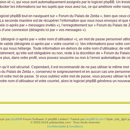
ession-id »), qui vous sont automatiquement assignés par le logiciel phpBB. Un troi
tocker les informations sur les sujets que vous avez lus, ce qui améliore votre navig
iciel phpBB tout en naviguant sur « Forum du Palais de Zelda », bien que ceux-ci
La seconde manière est de récupérer l’information que vous nous envoyez et que nous
née ci-après par « messages invités »), l’enregistrement sur « Forum du Palais de Z
 d’une connexion (désignés ici par « vos messages »).
(désigné ci-après par « votre nom d’utilisateur »), un mot de passe personnel utili
le valide (désignée ci-après par « votre courriel »). Vos informations pour votre c
s qui nous héberge. Toute information en-dehors de votre nom d’utilisateur, de vot
trement, qu’elle soit obligatoire ou non, reste à la discrétion de « Forum du Palai
 plus, dans votre profil, vous pouvez souscrire ou non à l’envoi automatique de cou
 qu’il soit sécurisé. Cependant, il est recommandé de ne pas utiliser le même mot de
 du Palais de Zelda », conservez-le soigneusement et en aucun cas une personne 
 votre mot de passe. Si vous oubliez votre mot de passe, vous pouvez utiliser la f
tre nom d’utilisateur et votre courriel, alors le logiciel phpBB générera un nouve
ppé par
phpBB
® Forum Software © phpBB Limited / Traduit par
phpBB-fr.com
/ Style: pdz_light pa
© 2003-2019 palaiszelda.com - Tous droits réservés
Confidentialité
|
Conditions