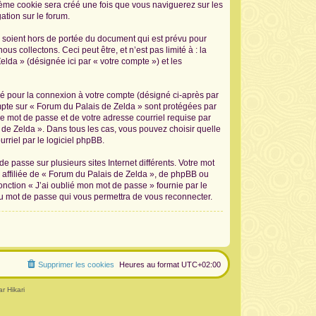
sième cookie sera créé une fois que vous naviguerez sur les
ation sur le forum.
 soient hors de portée du document qui est prévu pour
 collectons. Ceci peut être, et n’est pas limité à : la
elda » (désignée ici par « votre compte ») et les
sé pour la connexion à votre compte (désigné ci-après par
ompte sur « Forum du Palais de Zelda » sont protégées par
re mot de passe et de votre adresse courriel requise par
s de Zelda ». Dans tous les cas, vous pouvez choisir quelle
rriel par le logiciel phpBB.
 passe sur plusieurs sites Internet différents. Votre mot
affiliée de « Forum du Palais de Zelda », de phpBB ou
onction « J’ai oublié mon mot de passe » fournie par le
au mot de passe qui vous permettra de vous reconnecter.
Supprimer les cookies
Heures au format
UTC+02:00
r Hikari