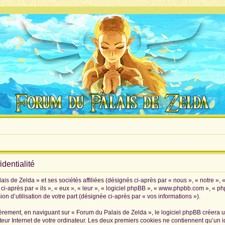
dentialité
is de Zelda » et ses sociétés affiliées (désignés ci-après par « nous », « notre », 
i-après par « ils », « eux », « leur », « logiciel phpBB », « www.phpbb.com », « p
on d’utilisation de votre part (désignée ci-après par « vos informations »).
rement, en naviguant sur « Forum du Palais de Zelda », le logiciel phpBB créera un 
eur Internet de votre ordinateur. Les deux premiers cookies ne contiennent qu’un iden