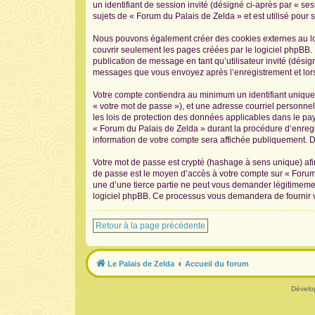
un identifiant de session invité (désigné ci-après par « s
sujets de « Forum du Palais de Zelda » et est utilisé pour s
Nous pouvons également créer des cookies externes au log
couvrir seulement les pages créées par le logiciel phpBB. 
publication de message en tant qu’utilisateur invité (désig
messages que vous envoyez après l’enregistrement et lors
Votre compte contiendra au minimum un identifiant unique 
« votre mot de passe »), et une adresse courriel personnel
les lois de protection des données applicables dans le pay
« Forum du Palais de Zelda » durant la procédure d’enregis
information de votre compte sera affichée publiquement. De
Votre mot de passe est crypté (hashage à sens unique) afin
de passe est le moyen d’accès à votre compte sur « Forum
une d’une tierce partie ne peut vous demander légitimement
logiciel phpBB. Ce processus vous demandera de fournir vo
Retour à la page précédente
Le Palais de Zelda
Accueil du forum
Dévelo