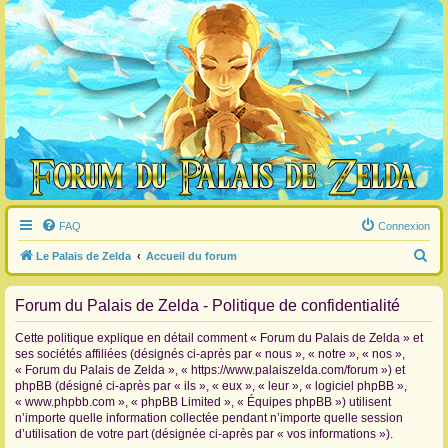
FAQ
Connexion
R
Le Palais de Zelda
Accueil du forum
e
Forum du Palais de Zelda - Politique de confidentialité
c
h
Cette politique explique en détail comment « Forum du Palais de Zelda » et
e
ses sociétés affiliées (désignés ci-après par « nous », « notre », « nos »,
« Forum du Palais de Zelda », « https://www.palaiszelda.com/forum ») et
r
phpBB (désigné ci-après par « ils », « eux », « leur », « logiciel phpBB »,
c
« www.phpbb.com », « phpBB Limited », « Équipes phpBB ») utilisent
n’importe quelle information collectée pendant n’importe quelle session
h
d’utilisation de votre part (désignée ci-après par « vos informations »).
e