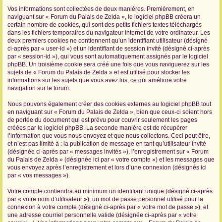
Vos informations sont collectées de deux manières. Premièrement, en
r
naviguant sur « Forum du Palais de Zelda », le logiciel phpBB créera un
certain nombre de cookies, qui sont des petits fichiers textes téléchargés
dans les fichiers temporaires du navigateur Internet de votre ordinateur. Les
deux premiers cookies ne contiennent qu’un identifiant utilisateur (désigné
ci-après par « user-id ») et un identifiant de session invité (désigné ci-après
par « session-id »), qui vous sont automatiquement assignés par le logiciel
phpBB. Un troisième cookie sera créé une fois que vous naviguerez sur les
sujets de « Forum du Palais de Zelda » et est utilisé pour stocker les
informations sur les sujets que vous avez lus, ce qui améliore votre
navigation sur le forum.
Nous pouvons également créer des cookies externes au logiciel phpBB tout
en naviguant sur « Forum du Palais de Zelda », bien que ceux-ci soient hors
de portée du document qui est prévu pour couvrir seulement les pages
créées par le logiciel phpBB. La seconde manière est de récupérer
l’information que vous nous envoyez et que nous collectons. Ceci peut être,
et n’est pas limité à : la publication de message en tant qu’utilisateur invité
(désignée ci-après par « messages invités »), l’enregistrement sur « Forum
du Palais de Zelda » (désignée ici par « votre compte ») et les messages que
vous envoyez après l’enregistrement et lors d’une connexion (désignés ici
par « vos messages »).
Votre compte contiendra au minimum un identifiant unique (désigné ci-après
par « votre nom d’utilisateur »), un mot de passe personnel utilisé pour la
connexion à votre compte (désigné ci-après par « votre mot de passe »), et
une adresse courriel personnelle valide (désignée ci-après par « votre