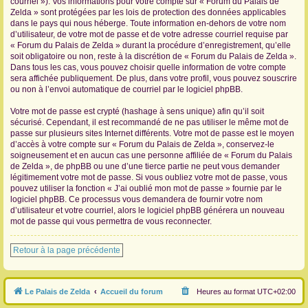
courriel »). Vos informations pour votre compte sur « Forum du Palais de
Zelda » sont protégées par les lois de protection des données applicables
dans le pays qui nous héberge. Toute information en-dehors de votre nom
d’utilisateur, de votre mot de passe et de votre adresse courriel requise par
« Forum du Palais de Zelda » durant la procédure d’enregistrement, qu’elle
soit obligatoire ou non, reste à la discrétion de « Forum du Palais de Zelda ».
Dans tous les cas, vous pouvez choisir quelle information de votre compte
sera affichée publiquement. De plus, dans votre profil, vous pouvez souscrire
ou non à l’envoi automatique de courriel par le logiciel phpBB.
Votre mot de passe est crypté (hashage à sens unique) afin qu’il soit
sécurisé. Cependant, il est recommandé de ne pas utiliser le même mot de
passe sur plusieurs sites Internet différents. Votre mot de passe est le moyen
d’accès à votre compte sur « Forum du Palais de Zelda », conservez-le
soigneusement et en aucun cas une personne affiliée de « Forum du Palais
de Zelda », de phpBB ou une d’une tierce partie ne peut vous demander
légitimement votre mot de passe. Si vous oubliez votre mot de passe, vous
pouvez utiliser la fonction « J’ai oublié mon mot de passe » fournie par le
logiciel phpBB. Ce processus vous demandera de fournir votre nom
d’utilisateur et votre courriel, alors le logiciel phpBB générera un nouveau
mot de passe qui vous permettra de vous reconnecter.
Retour à la page précédente
Le Palais de Zelda
Accueil du forum
Heures au format
UTC+02:00