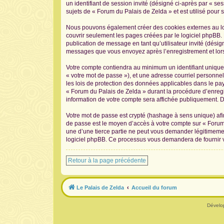
un identifiant de session invité (désigné ci-après par « s
sujets de « Forum du Palais de Zelda » et est utilisé pour s
Nous pouvons également créer des cookies externes au log
couvrir seulement les pages créées par le logiciel phpBB. 
publication de message en tant qu’utilisateur invité (désig
messages que vous envoyez après l’enregistrement et lors
Votre compte contiendra au minimum un identifiant unique 
« votre mot de passe »), et une adresse courriel personnel
les lois de protection des données applicables dans le pay
« Forum du Palais de Zelda » durant la procédure d’enregis
information de votre compte sera affichée publiquement. De
Votre mot de passe est crypté (hashage à sens unique) afin
de passe est le moyen d’accès à votre compte sur « Forum
une d’une tierce partie ne peut vous demander légitimement
logiciel phpBB. Ce processus vous demandera de fournir vo
Retour à la page précédente
Le Palais de Zelda
Accueil du forum
Dévelo