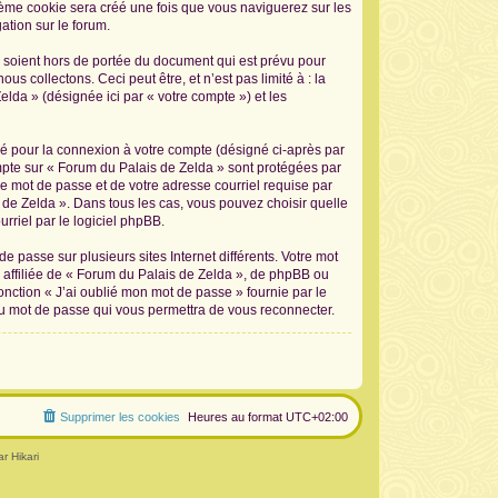
sième cookie sera créé une fois que vous naviguerez sur les
ation sur le forum.
 soient hors de portée du document qui est prévu pour
 collectons. Ceci peut être, et n’est pas limité à : la
elda » (désignée ici par « votre compte ») et les
sé pour la connexion à votre compte (désigné ci-après par
ompte sur « Forum du Palais de Zelda » sont protégées par
re mot de passe et de votre adresse courriel requise par
s de Zelda ». Dans tous les cas, vous pouvez choisir quelle
rriel par le logiciel phpBB.
 passe sur plusieurs sites Internet différents. Votre mot
affiliée de « Forum du Palais de Zelda », de phpBB ou
onction « J’ai oublié mon mot de passe » fournie par le
au mot de passe qui vous permettra de vous reconnecter.
Supprimer les cookies
Heures au format
UTC+02:00
r Hikari