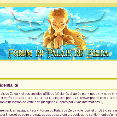
dentialité
is de Zelda » et ses sociétés affiliées (désignés ci-après par « nous », « notre », 
i-après par « ils », « eux », « leur », « logiciel phpBB », « www.phpbb.com », « p
on d’utilisation de votre part (désignée ci-après par « vos informations »).
rement, en naviguant sur « Forum du Palais de Zelda », le logiciel phpBB créera un 
eur Internet de votre ordinateur. Les deux premiers cookies ne contiennent qu’un iden