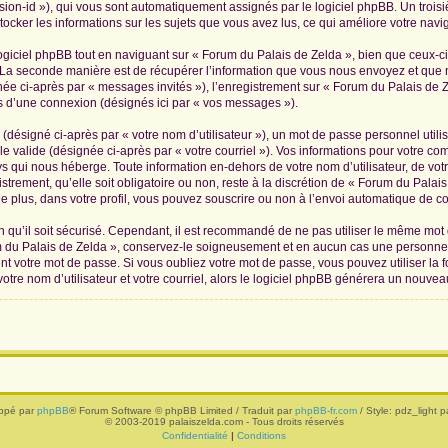
ession-id »), qui vous sont automatiquement assignés par le logiciel phpBB. Un troi
tocker les informations sur les sujets que vous avez lus, ce qui améliore votre navig
iciel phpBB tout en naviguant sur « Forum du Palais de Zelda », bien que ceux-ci
La seconde manière est de récupérer l’information que vous nous envoyez et que nous
née ci-après par « messages invités »), l’enregistrement sur « Forum du Palais de Z
 d’une connexion (désignés ici par « vos messages »).
(désigné ci-après par « votre nom d’utilisateur »), un mot de passe personnel utili
le valide (désignée ci-après par « votre courriel »). Vos informations pour votre c
s qui nous héberge. Toute information en-dehors de votre nom d’utilisateur, de vot
trement, qu’elle soit obligatoire ou non, reste à la discrétion de « Forum du Palai
 plus, dans votre profil, vous pouvez souscrire ou non à l’envoi automatique de cou
 qu’il soit sécurisé. Cependant, il est recommandé de ne pas utiliser le même mot de
 du Palais de Zelda », conservez-le soigneusement et en aucun cas une personne 
 votre mot de passe. Si vous oubliez votre mot de passe, vous pouvez utiliser la f
tre nom d’utilisateur et votre courriel, alors le logiciel phpBB générera un nouve
ppé par
phpBB
® Forum Software © phpBB Limited / Traduit par
phpBB-fr.com
/ Style: pdz_light pa
© 2003-2019 palaiszelda.com - Tous droits réservés
Confidentialité
|
Conditions