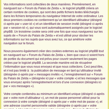
Vos informations sont collectées de deux manières. Premièrement, en
r
naviguant sur « Forum du Palais de Zelda », le logiciel phpBB créera un
certain nombre de cookies, qui sont des petits fichiers textes téléchargés
dans les fichiers temporaires du navigateur Internet de votre ordinateur. Les
deux premiers cookies ne contiennent qu’un identifiant utilisateur (désigné
ci-après par « user-id ») et un identifiant de session invité (désigné ci-après
par « session-id »), qui vous sont automatiquement assignés par le logiciel
phpBB. Un troisième cookie sera créé une fois que vous naviguerez sur les
sujets de « Forum du Palais de Zelda » et est utilisé pour stocker les
informations sur les sujets que vous avez lus, ce qui améliore votre
navigation sur le forum.
Nous pouvons également créer des cookies externes au logiciel phpBB tout
en naviguant sur « Forum du Palais de Zelda », bien que ceux-ci soient hors
de portée du document qui est prévu pour couvrir seulement les pages
créées par le logiciel phpBB. La seconde manière est de récupérer
l’information que vous nous envoyez et que nous collectons. Ceci peut être,
et n’est pas limité à : la publication de message en tant qu’utilisateur invité
(désignée ci-après par « messages invités »), l’enregistrement sur « Forum
du Palais de Zelda » (désignée ici par « votre compte ») et les messages que
vous envoyez après l’enregistrement et lors d’une connexion (désignés ici
par « vos messages »).
Votre compte contiendra au minimum un identifiant unique (désigné ci-après
par « votre nom d’utilisateur »), un mot de passe personnel utilisé pour la
connexion à votre compte (désigné ci-après par « votre mot de passe »), et
une adresse courriel personnelle valide (désignée ci-après par « votre