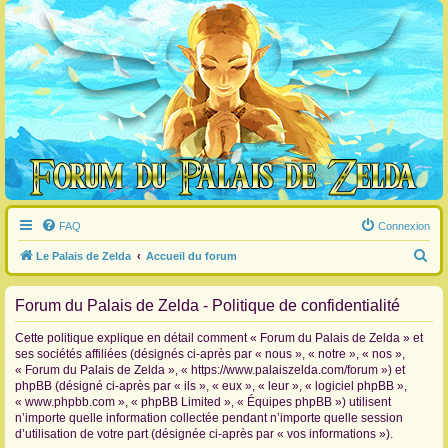
FAQ
Connexion
R
Le Palais de Zelda
Accueil du forum
e
Forum du Palais de Zelda - Politique de confidentialité
c
h
Cette politique explique en détail comment « Forum du Palais de Zelda » et
e
ses sociétés affiliées (désignés ci-après par « nous », « notre », « nos »,
« Forum du Palais de Zelda », « https://www.palaiszelda.com/forum ») et
r
phpBB (désigné ci-après par « ils », « eux », « leur », « logiciel phpBB »,
c
« www.phpbb.com », « phpBB Limited », « Équipes phpBB ») utilisent
n’importe quelle information collectée pendant n’importe quelle session
h
d’utilisation de votre part (désignée ci-après par « vos informations »).
e