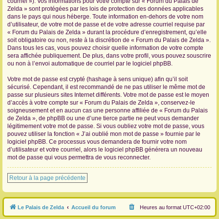
courriel »). Vos informations pour votre compte sur « Forum du Palais de
Zelda » sont protégées par les lois de protection des données applicables
dans le pays qui nous héberge. Toute information en-dehors de votre nom
d’utilisateur, de votre mot de passe et de votre adresse courriel requise par
« Forum du Palais de Zelda » durant la procédure d’enregistrement, qu’elle
soit obligatoire ou non, reste à la discrétion de « Forum du Palais de Zelda ».
Dans tous les cas, vous pouvez choisir quelle information de votre compte
sera affichée publiquement. De plus, dans votre profil, vous pouvez souscrire
ou non à l’envoi automatique de courriel par le logiciel phpBB.
Votre mot de passe est crypté (hashage à sens unique) afin qu’il soit
sécurisé. Cependant, il est recommandé de ne pas utiliser le même mot de
passe sur plusieurs sites Internet différents. Votre mot de passe est le moyen
d’accès à votre compte sur « Forum du Palais de Zelda », conservez-le
soigneusement et en aucun cas une personne affiliée de « Forum du Palais
de Zelda », de phpBB ou une d’une tierce partie ne peut vous demander
légitimement votre mot de passe. Si vous oubliez votre mot de passe, vous
pouvez utiliser la fonction « J’ai oublié mon mot de passe » fournie par le
logiciel phpBB. Ce processus vous demandera de fournir votre nom
d’utilisateur et votre courriel, alors le logiciel phpBB générera un nouveau
mot de passe qui vous permettra de vous reconnecter.
Retour à la page précédente
Le Palais de Zelda
Accueil du forum
Heures au format
UTC+02:00