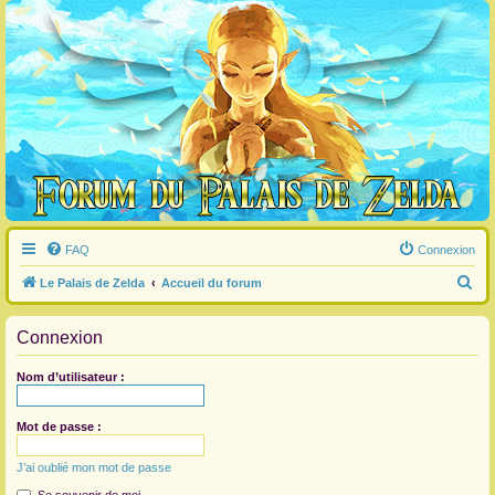
FAQ
Connexion
R
Le Palais de Zelda
Accueil du forum
e
Connexion
c
h
Nom d’utilisateur :
e
r
Mot de passe :
c
J’ai oublié mon mot de passe
h
e