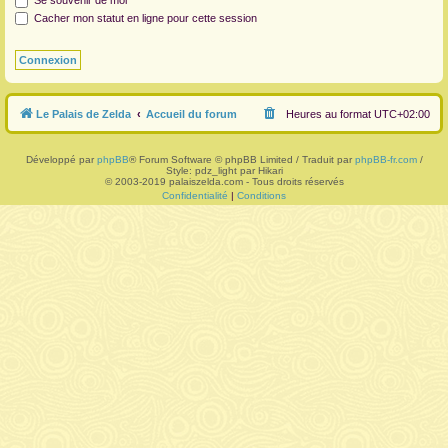
Se souvenir de moi
Cacher mon statut en ligne pour cette session
r
Le Palais de Zelda
Accueil du forum
Heures au format
UTC+02:00
Développé par
phpBB
® Forum Software © phpBB Limited / Traduit par
phpBB-fr.com
/
Style: pdz_light par Hikari
© 2003-2019 palaiszelda.com - Tous droits réservés
Confidentialité
|
Conditions