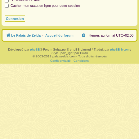
Se souvenir de moi
Cacher mon statut en ligne pour cette session
r
Le Palais de Zelda
Accueil du forum
Heures au format
UTC+02:00
Développé par
phpBB
® Forum Software © phpBB Limited / Traduit par
phpBB-fr.com
/
Style: pdz_light par Hikari
© 2003-2019 palaiszelda.com - Tous droits réservés
Confidentialité
|
Conditions