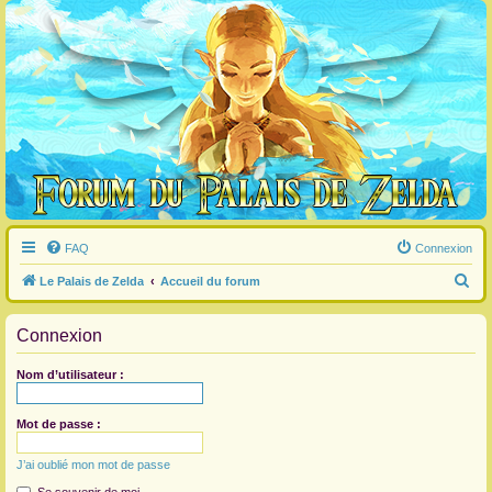
FAQ
Connexion
R
Le Palais de Zelda
Accueil du forum
e
Connexion
c
h
Nom d’utilisateur :
e
r
Mot de passe :
c
J’ai oublié mon mot de passe
h
e