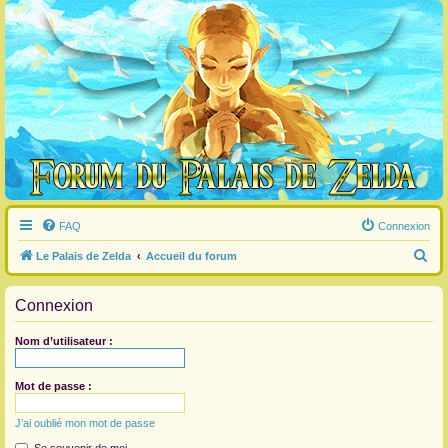
FAQ
Connexion
R
Le Palais de Zelda
Accueil du forum
e
Connexion
c
h
Nom d’utilisateur :
e
r
Mot de passe :
c
J’ai oublié mon mot de passe
h
e