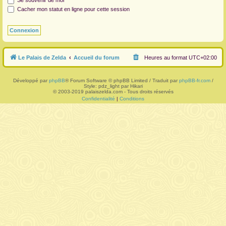
Se souvenir de moi
Cacher mon statut en ligne pour cette session
r
Le Palais de Zelda
Accueil du forum
Heures au format
UTC+02:00
Développé par
phpBB
® Forum Software © phpBB Limited / Traduit par
phpBB-fr.com
/
Style: pdz_light par Hikari
© 2003-2019 palaiszelda.com - Tous droits réservés
Confidentialité
|
Conditions