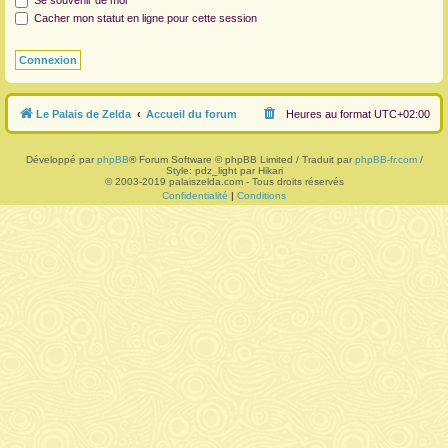
Se souvenir de moi
Cacher mon statut en ligne pour cette session
r
Le Palais de Zelda
Accueil du forum
Heures au format
UTC+02:00
Développé par
phpBB
® Forum Software © phpBB Limited / Traduit par
phpBB-fr.com
/
Style: pdz_light par Hikari
© 2003-2019 palaiszelda.com - Tous droits réservés
Confidentialité
|
Conditions