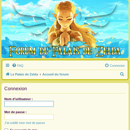
FAQ
Connexion
R
Le Palais de Zelda
Accueil du forum
e
Connexion
c
h
Nom d’utilisateur :
e
r
Mot de passe :
c
J’ai oublié mon mot de passe
h
e