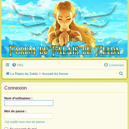
FAQ
Connexion
R
Le Palais de Zelda
Accueil du forum
e
Connexion
c
h
Nom d’utilisateur :
e
r
Mot de passe :
c
J’ai oublié mon mot de passe
h
e