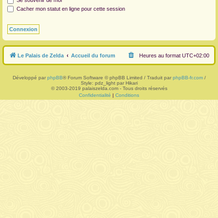
Se souvenir de moi
Cacher mon statut en ligne pour cette session
r
Le Palais de Zelda
Accueil du forum
Heures au format
UTC+02:00
Développé par
phpBB
® Forum Software © phpBB Limited / Traduit par
phpBB-fr.com
/
Style: pdz_light par Hikari
© 2003-2019 palaiszelda.com - Tous droits réservés
Confidentialité
|
Conditions