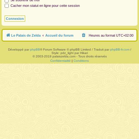
Se souvenir de moi
Cacher mon statut en ligne pour cette session
r
Le Palais de Zelda
Accueil du forum
Heures au format
UTC+02:00
Développé par
phpBB
® Forum Software © phpBB Limited / Traduit par
phpBB-fr.com
/
Style: pdz_light par Hikari
© 2003-2019 palaiszelda.com - Tous droits réservés
Confidentialité
|
Conditions