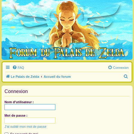
FAQ
Connexion
R
Le Palais de Zelda
Accueil du forum
e
Connexion
c
h
Nom d’utilisateur :
e
r
Mot de passe :
c
J’ai oublié mon mot de passe
h
e