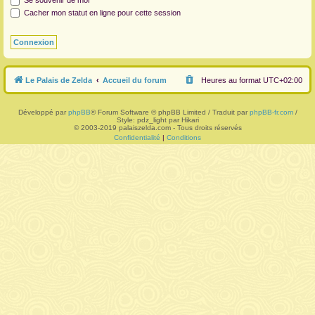
Se souvenir de moi
Cacher mon statut en ligne pour cette session
r
Le Palais de Zelda
Accueil du forum
Heures au format
UTC+02:00
Développé par
phpBB
® Forum Software © phpBB Limited / Traduit par
phpBB-fr.com
/
Style: pdz_light par Hikari
© 2003-2019 palaiszelda.com - Tous droits réservés
Confidentialité
|
Conditions