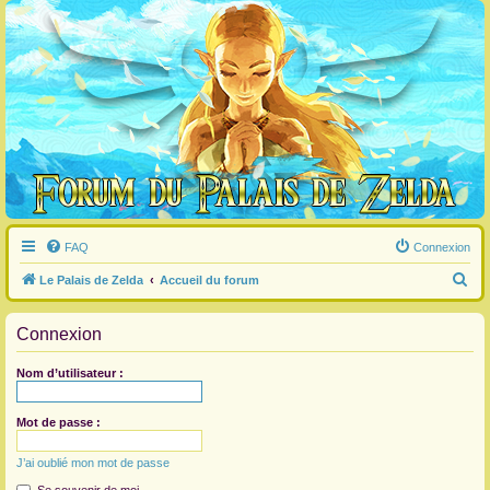
FAQ
Connexion
R
Le Palais de Zelda
Accueil du forum
e
Connexion
c
h
Nom d’utilisateur :
e
r
Mot de passe :
c
J’ai oublié mon mot de passe
h
e