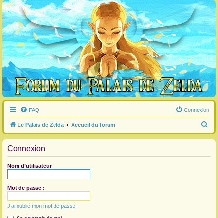
FAQ
Connexion
R
Le Palais de Zelda
Accueil du forum
e
Connexion
c
h
Nom d’utilisateur :
e
r
Mot de passe :
c
J’ai oublié mon mot de passe
h
e