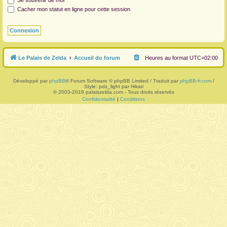
Se souvenir de moi
Cacher mon statut en ligne pour cette session
r
Le Palais de Zelda
Accueil du forum
Heures au format
UTC+02:00
Développé par
phpBB
® Forum Software © phpBB Limited / Traduit par
phpBB-fr.com
/
Style: pdz_light par Hikari
© 2003-2019 palaiszelda.com - Tous droits réservés
Confidentialité
|
Conditions