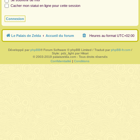
Se souvenir de moi
Cacher mon statut en ligne pour cette session
r
Le Palais de Zelda
Accueil du forum
Heures au format
UTC+02:00
Développé par
phpBB
® Forum Software © phpBB Limited / Traduit par
phpBB-fr.com
/
Style: pdz_light par Hikari
© 2003-2019 palaiszelda.com - Tous droits réservés
Confidentialité
|
Conditions