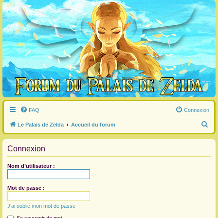
FAQ
Connexion
R
Le Palais de Zelda
Accueil du forum
e
Connexion
c
h
Nom d’utilisateur :
e
r
Mot de passe :
c
J’ai oublié mon mot de passe
h
e