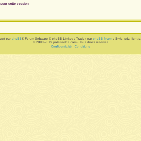
 pour cette session
ppé par
phpBB
® Forum Software © phpBB Limited / Traduit par
phpBB-fr.com
/ Style: pdz_light pa
© 2003-2019 palaiszelda.com - Tous droits réservés
Confidentialité
|
Conditions