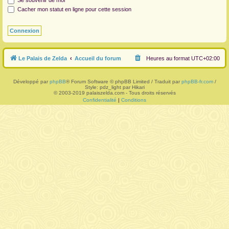
Se souvenir de moi
Cacher mon statut en ligne pour cette session
r
Le Palais de Zelda
Accueil du forum
Heures au format
UTC+02:00
Développé par
phpBB
® Forum Software © phpBB Limited / Traduit par
phpBB-fr.com
/
Style: pdz_light par Hikari
© 2003-2019 palaiszelda.com - Tous droits réservés
Confidentialité
|
Conditions