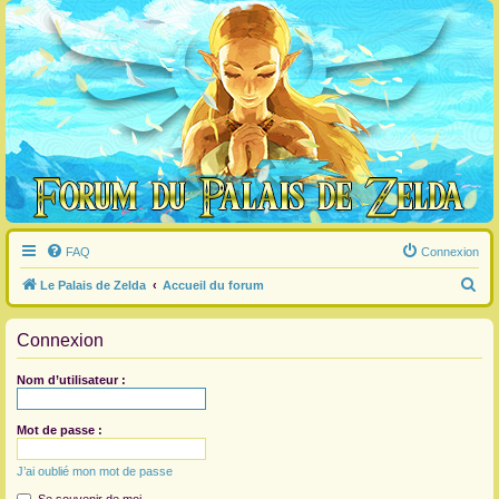
FAQ
Connexion
R
Le Palais de Zelda
Accueil du forum
e
Connexion
c
h
Nom d’utilisateur :
e
r
Mot de passe :
c
J’ai oublié mon mot de passe
h
e