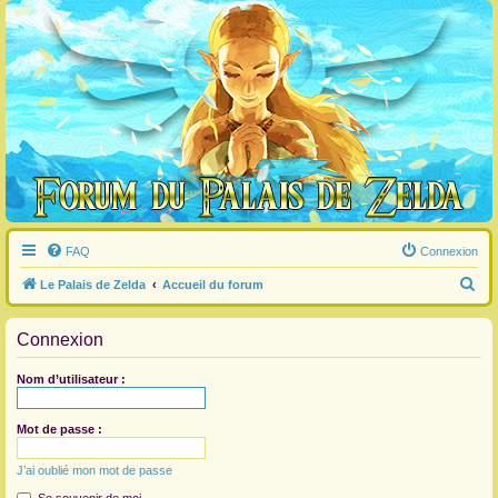
FAQ
Connexion
R
Le Palais de Zelda
Accueil du forum
e
Connexion
c
h
Nom d’utilisateur :
e
r
Mot de passe :
c
J’ai oublié mon mot de passe
h
e