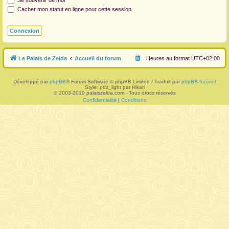
Se souvenir de moi
Cacher mon statut en ligne pour cette session
r
Le Palais de Zelda
Accueil du forum
Heures au format
UTC+02:00
Développé par
phpBB
® Forum Software © phpBB Limited / Traduit par
phpBB-fr.com
/
Style: pdz_light par Hikari
© 2003-2019 palaiszelda.com - Tous droits réservés
Confidentialité
|
Conditions