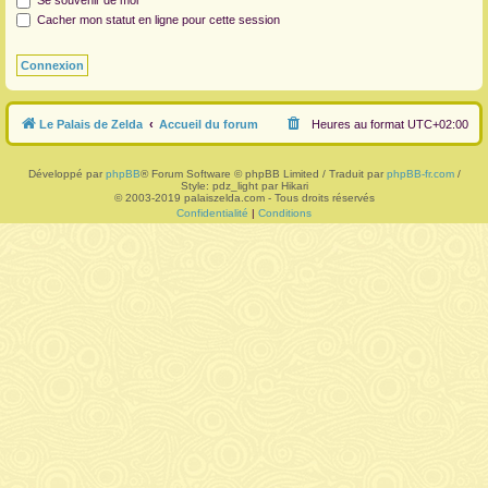
Se souvenir de moi
Cacher mon statut en ligne pour cette session
r
Le Palais de Zelda
Accueil du forum
Heures au format
UTC+02:00
Développé par
phpBB
® Forum Software © phpBB Limited / Traduit par
phpBB-fr.com
/
Style: pdz_light par Hikari
© 2003-2019 palaiszelda.com - Tous droits réservés
Confidentialité
|
Conditions