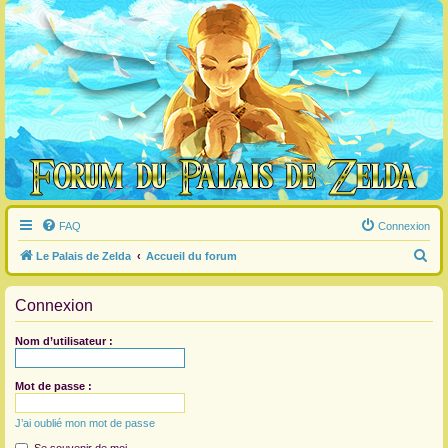
FAQ
Connexion
R
Le Palais de Zelda
Accueil du forum
e
Connexion
c
h
Nom d’utilisateur :
e
r
Mot de passe :
c
J’ai oublié mon mot de passe
h
e