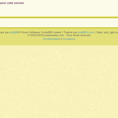
 pour cette session
ppé par
phpBB
® Forum Software © phpBB Limited / Traduit par
phpBB-fr.com
/ Style: pdz_light pa
© 2003-2019 palaiszelda.com - Tous droits réservés
Confidentialité
|
Conditions