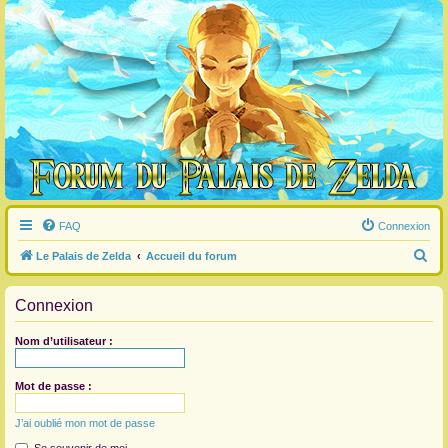
FAQ
Connexion
R
Le Palais de Zelda
Accueil du forum
e
Connexion
c
h
Nom d’utilisateur :
e
r
Mot de passe :
c
J’ai oublié mon mot de passe
h
e