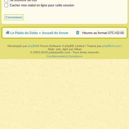
Se souvenir de moi
Cacher mon statut en ligne pour cette session
r
Le Palais de Zelda
Accueil du forum
Heures au format
UTC+02:00
Développé par
phpBB
® Forum Software © phpBB Limited / Traduit par
phpBB-fr.com
/
Style: pdz_light par Hikari
© 2003-2019 palaiszelda.com - Tous droits réservés
Confidentialité
|
Conditions