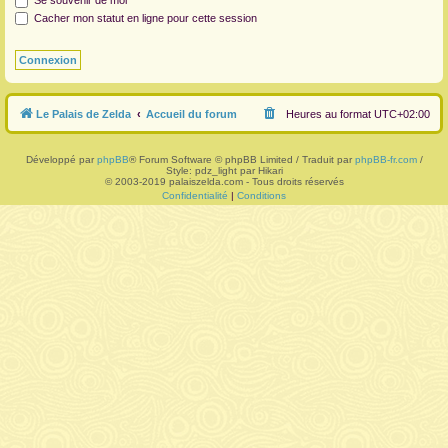
Se souvenir de moi
Cacher mon statut en ligne pour cette session
r
Le Palais de Zelda
Accueil du forum
Heures au format
UTC+02:00
Développé par
phpBB
® Forum Software © phpBB Limited / Traduit par
phpBB-fr.com
/
Style: pdz_light par Hikari
© 2003-2019 palaiszelda.com - Tous droits réservés
Confidentialité
|
Conditions