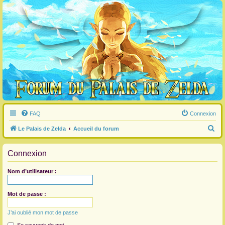
FAQ
Connexion
R
Le Palais de Zelda
Accueil du forum
e
Connexion
c
h
Nom d’utilisateur :
e
r
Mot de passe :
c
J’ai oublié mon mot de passe
h
e