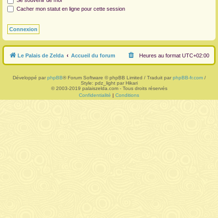
Se souvenir de moi
Cacher mon statut en ligne pour cette session
r
Le Palais de Zelda
Accueil du forum
Heures au format
UTC+02:00
Développé par
phpBB
® Forum Software © phpBB Limited / Traduit par
phpBB-fr.com
/
Style: pdz_light par Hikari
© 2003-2019 palaiszelda.com - Tous droits réservés
Confidentialité
|
Conditions