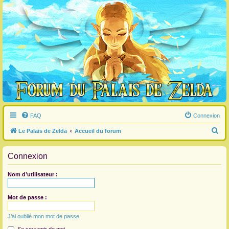
FAQ
Connexion
R
Le Palais de Zelda
Accueil du forum
e
Connexion
c
h
Nom d’utilisateur :
e
r
Mot de passe :
c
J’ai oublié mon mot de passe
h
e