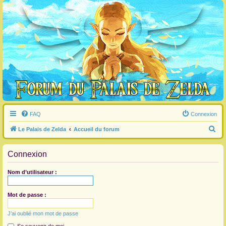
FAQ
Connexion
R
Le Palais de Zelda
Accueil du forum
e
Connexion
c
h
Nom d’utilisateur :
e
r
Mot de passe :
c
J’ai oublié mon mot de passe
h
e