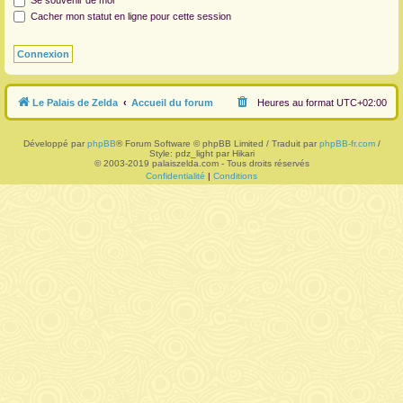
Se souvenir de moi
Cacher mon statut en ligne pour cette session
r
Le Palais de Zelda
Accueil du forum
Heures au format
UTC+02:00
Développé par
phpBB
® Forum Software © phpBB Limited / Traduit par
phpBB-fr.com
/
Style: pdz_light par Hikari
© 2003-2019 palaiszelda.com - Tous droits réservés
Confidentialité
|
Conditions