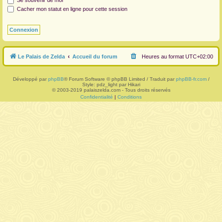
Se souvenir de moi
Cacher mon statut en ligne pour cette session
r
Le Palais de Zelda
Accueil du forum
Heures au format
UTC+02:00
Développé par
phpBB
® Forum Software © phpBB Limited / Traduit par
phpBB-fr.com
/
Style: pdz_light par Hikari
© 2003-2019 palaiszelda.com - Tous droits réservés
Confidentialité
|
Conditions