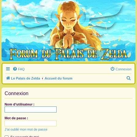
FAQ
Connexion
R
Le Palais de Zelda
Accueil du forum
e
Connexion
c
h
Nom d’utilisateur :
e
r
Mot de passe :
c
J’ai oublié mon mot de passe
h
e