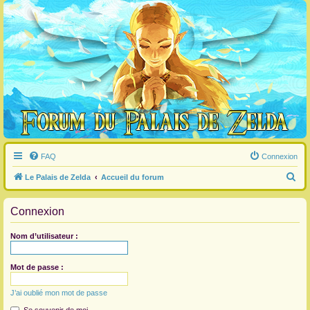
FAQ
Connexion
R
Le Palais de Zelda
Accueil du forum
e
Connexion
c
h
Nom d’utilisateur :
e
r
Mot de passe :
c
J’ai oublié mon mot de passe
h
e