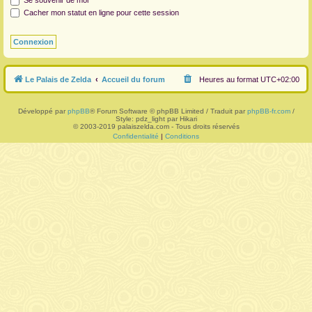
Se souvenir de moi
Cacher mon statut en ligne pour cette session
r
Le Palais de Zelda
Accueil du forum
Heures au format
UTC+02:00
Développé par
phpBB
® Forum Software © phpBB Limited / Traduit par
phpBB-fr.com
/
Style: pdz_light par Hikari
© 2003-2019 palaiszelda.com - Tous droits réservés
Confidentialité
|
Conditions