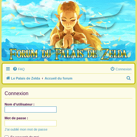
FAQ
Connexion
R
Le Palais de Zelda
Accueil du forum
e
Connexion
c
h
Nom d’utilisateur :
e
r
Mot de passe :
c
J’ai oublié mon mot de passe
h
e