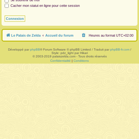
Se souvenir de moi
Cacher mon statut en ligne pour cette session
r
Le Palais de Zelda
Accueil du forum
Heures au format
UTC+02:00
Développé par
phpBB
® Forum Software © phpBB Limited / Traduit par
phpBB-fr.com
/
Style: pdz_light par Hikari
© 2003-2019 palaiszelda.com - Tous droits réservés
Confidentialité
|
Conditions