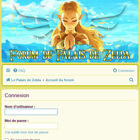
FAQ
Connexion
R
Le Palais de Zelda
Accueil du forum
e
Connexion
c
h
Nom d’utilisateur :
e
r
Mot de passe :
c
J’ai oublié mon mot de passe
h
e