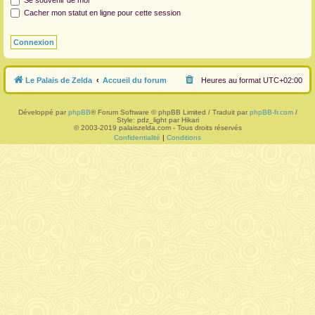
Se souvenir de moi
Cacher mon statut en ligne pour cette session
r
Le Palais de Zelda
Accueil du forum
Heures au format
UTC+02:00
Développé par
phpBB
® Forum Software © phpBB Limited / Traduit par
phpBB-fr.com
/
Style: pdz_light par Hikari
© 2003-2019 palaiszelda.com - Tous droits réservés
Confidentialité
|
Conditions