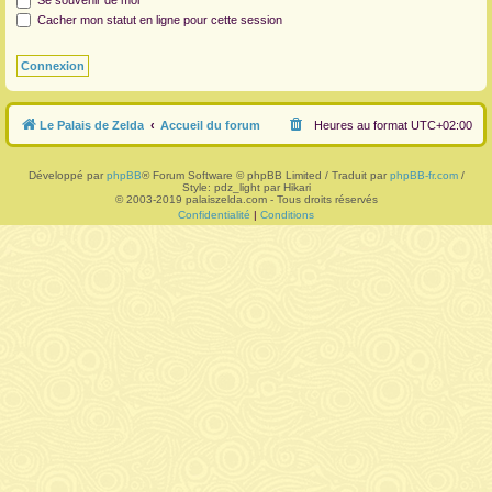
Se souvenir de moi
Cacher mon statut en ligne pour cette session
r
Le Palais de Zelda
Accueil du forum
Heures au format
UTC+02:00
Développé par
phpBB
® Forum Software © phpBB Limited / Traduit par
phpBB-fr.com
/
Style: pdz_light par Hikari
© 2003-2019 palaiszelda.com - Tous droits réservés
Confidentialité
|
Conditions