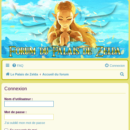
FAQ
Connexion
R
Le Palais de Zelda
Accueil du forum
e
Connexion
c
h
Nom d’utilisateur :
e
r
Mot de passe :
c
J’ai oublié mon mot de passe
h
e