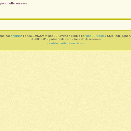
 pour cette session
ppé par
phpBB
® Forum Software © phpBB Limited / Traduit par
phpBB-fr.com
/ Style: pdz_light pa
© 2003-2019 palaiszelda.com - Tous droits réservés
Confidentialité
|
Conditions