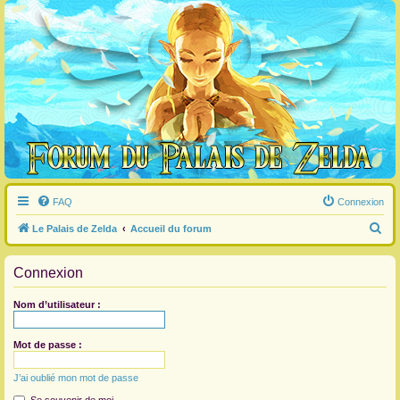
FAQ
Connexion
R
Le Palais de Zelda
Accueil du forum
e
Connexion
c
h
Nom d’utilisateur :
e
r
Mot de passe :
c
J’ai oublié mon mot de passe
h
e