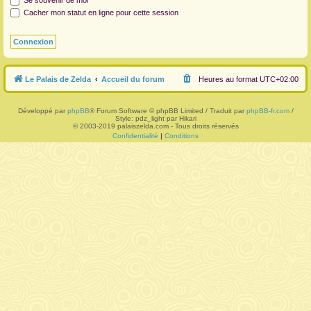
Se souvenir de moi
Cacher mon statut en ligne pour cette session
r
Le Palais de Zelda
Accueil du forum
Heures au format
UTC+02:00
Développé par
phpBB
® Forum Software © phpBB Limited / Traduit par
phpBB-fr.com
/
Style: pdz_light par Hikari
© 2003-2019 palaiszelda.com - Tous droits réservés
Confidentialité
|
Conditions