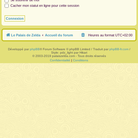
Se souvenir de moi
Cacher mon statut en ligne pour cette session
r
Le Palais de Zelda
Accueil du forum
Heures au format
UTC+02:00
Développé par
phpBB
® Forum Software © phpBB Limited / Traduit par
phpBB-fr.com
/
Style: pdz_light par Hikari
© 2003-2019 palaiszelda.com - Tous droits réservés
Confidentialité
|
Conditions