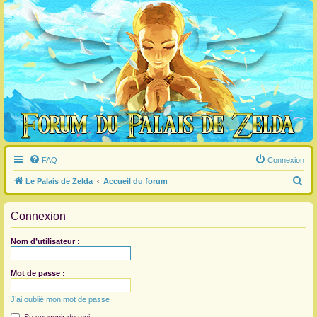
FAQ
Connexion
R
Le Palais de Zelda
Accueil du forum
e
Connexion
c
h
Nom d’utilisateur :
e
r
Mot de passe :
c
J’ai oublié mon mot de passe
h
e