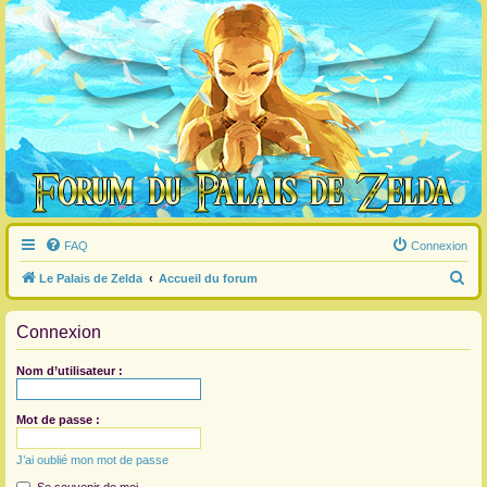
FAQ
Connexion
R
Le Palais de Zelda
Accueil du forum
e
Connexion
c
h
Nom d’utilisateur :
e
r
Mot de passe :
c
J’ai oublié mon mot de passe
h
e