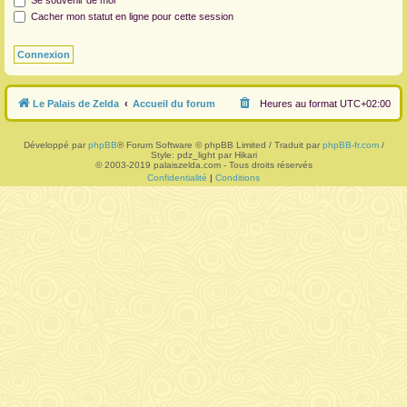
Se souvenir de moi
Cacher mon statut en ligne pour cette session
r
Le Palais de Zelda
Accueil du forum
Heures au format
UTC+02:00
Développé par
phpBB
® Forum Software © phpBB Limited / Traduit par
phpBB-fr.com
/
Style: pdz_light par Hikari
© 2003-2019 palaiszelda.com - Tous droits réservés
Confidentialité
|
Conditions