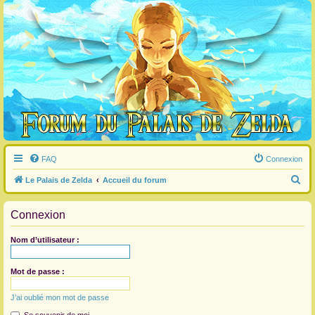
FAQ
Connexion
R
Le Palais de Zelda
Accueil du forum
e
Connexion
c
h
Nom d’utilisateur :
e
r
Mot de passe :
c
J’ai oublié mon mot de passe
h
e