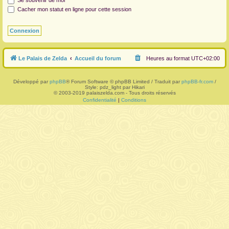
Se souvenir de moi
Cacher mon statut en ligne pour cette session
r
Le Palais de Zelda
Accueil du forum
Heures au format
UTC+02:00
Développé par
phpBB
® Forum Software © phpBB Limited / Traduit par
phpBB-fr.com
/
Style: pdz_light par Hikari
© 2003-2019 palaiszelda.com - Tous droits réservés
Confidentialité
|
Conditions