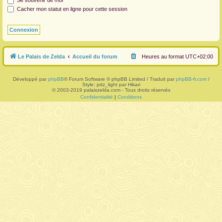
Se souvenir de moi
Cacher mon statut en ligne pour cette session
r
Le Palais de Zelda
Accueil du forum
Heures au format
UTC+02:00
Développé par
phpBB
® Forum Software © phpBB Limited / Traduit par
phpBB-fr.com
/
Style: pdz_light par Hikari
© 2003-2019 palaiszelda.com - Tous droits réservés
Confidentialité
|
Conditions