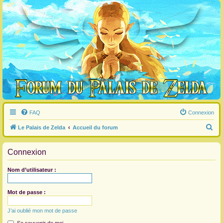
FAQ
Connexion
R
Le Palais de Zelda
Accueil du forum
e
Connexion
c
h
Nom d’utilisateur :
e
r
Mot de passe :
c
J’ai oublié mon mot de passe
h
e