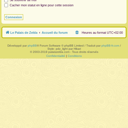
Se souvenir de moi
Cacher mon statut en ligne pour cette session
r
Le Palais de Zelda
Accueil du forum
Heures au format
UTC+02:00
Développé par
phpBB
® Forum Software © phpBB Limited / Traduit par
phpBB-fr.com
/
Style: pdz_light par Hikari
© 2003-2019 palaiszelda.com - Tous droits réservés
Confidentialité
|
Conditions