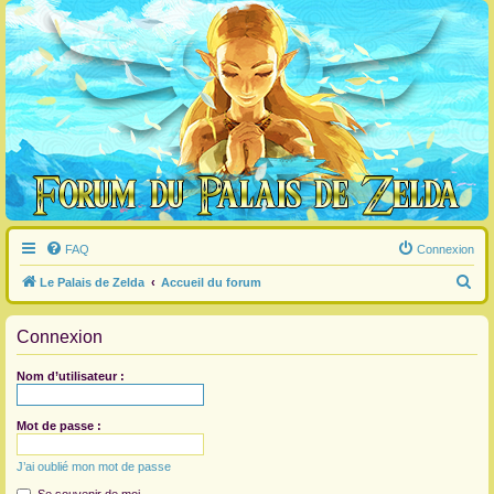
FAQ
Connexion
R
Le Palais de Zelda
Accueil du forum
e
Connexion
c
h
Nom d’utilisateur :
e
r
Mot de passe :
c
J’ai oublié mon mot de passe
h
e