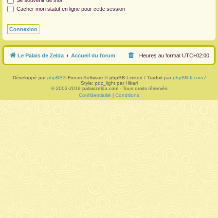
Se souvenir de moi
Cacher mon statut en ligne pour cette session
r
Le Palais de Zelda
Accueil du forum
Heures au format
UTC+02:00
Développé par
phpBB
® Forum Software © phpBB Limited / Traduit par
phpBB-fr.com
/
Style: pdz_light par Hikari
© 2003-2019 palaiszelda.com - Tous droits réservés
Confidentialité
|
Conditions