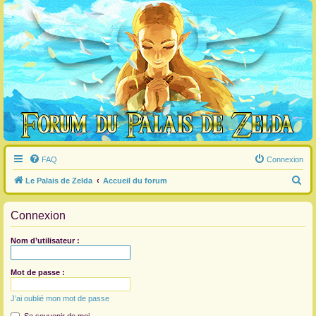
FAQ
Connexion
R
Le Palais de Zelda
Accueil du forum
e
Connexion
c
h
Nom d’utilisateur :
e
r
Mot de passe :
c
J’ai oublié mon mot de passe
h
e