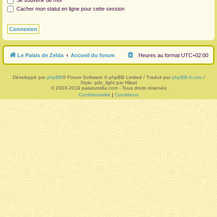
Se souvenir de moi
Cacher mon statut en ligne pour cette session
r
Le Palais de Zelda
Accueil du forum
Heures au format
UTC+02:00
Développé par
phpBB
® Forum Software © phpBB Limited / Traduit par
phpBB-fr.com
/
Style: pdz_light par Hikari
© 2003-2019 palaiszelda.com - Tous droits réservés
Confidentialité
|
Conditions