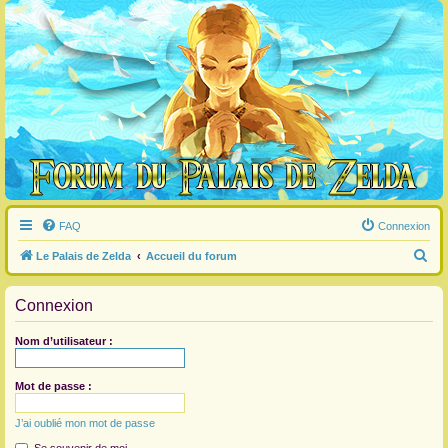
FAQ
Connexion
R
Le Palais de Zelda
Accueil du forum
e
Connexion
c
h
Nom d’utilisateur :
e
r
Mot de passe :
c
J’ai oublié mon mot de passe
h
e