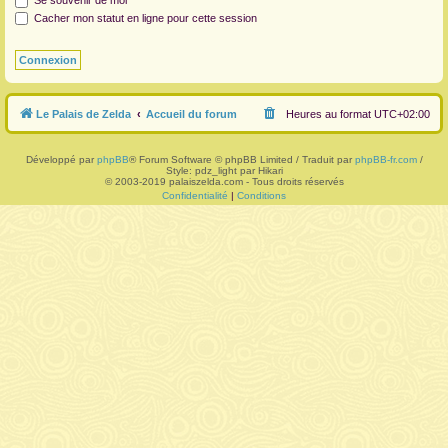
Se souvenir de moi
Cacher mon statut en ligne pour cette session
r
Le Palais de Zelda
Accueil du forum
Heures au format
UTC+02:00
Développé par
phpBB
® Forum Software © phpBB Limited / Traduit par
phpBB-fr.com
/
Style: pdz_light par Hikari
© 2003-2019 palaiszelda.com - Tous droits réservés
Confidentialité
|
Conditions