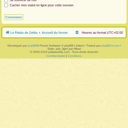
Se souvenir de moi
Cacher mon statut en ligne pour cette session
r
Le Palais de Zelda
Accueil du forum
Heures au format
UTC+02:00
Développé par
phpBB
® Forum Software © phpBB Limited / Traduit par
phpBB-fr.com
/
Style: pdz_light par Hikari
© 2003-2019 palaiszelda.com - Tous droits réservés
Confidentialité
|
Conditions