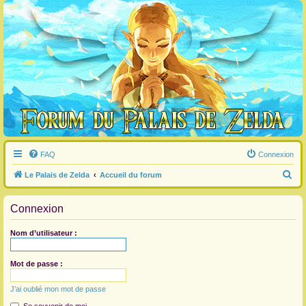
FAQ
Connexion
R
Le Palais de Zelda
Accueil du forum
e
Connexion
c
h
Nom d’utilisateur :
e
r
Mot de passe :
c
J’ai oublié mon mot de passe
h
e