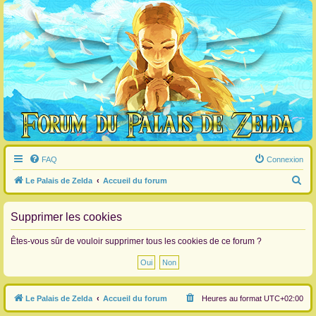
FAQ
Connexion
R
Le Palais de Zelda
Accueil du forum
e
c
Supprimer les cookies
h
Êtes-vous sûr de vouloir supprimer tous les cookies de ce forum ?
e
r
c
Le Palais de Zelda
Accueil du forum
Heures au format
UTC+02:00
h
e