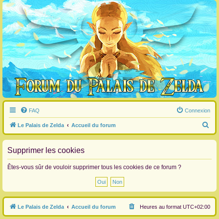
FAQ
Connexion
R
Le Palais de Zelda
Accueil du forum
e
c
Supprimer les cookies
h
Êtes-vous sûr de vouloir supprimer tous les cookies de ce forum ?
e
r
c
Le Palais de Zelda
Accueil du forum
Heures au format
UTC+02:00
h
e