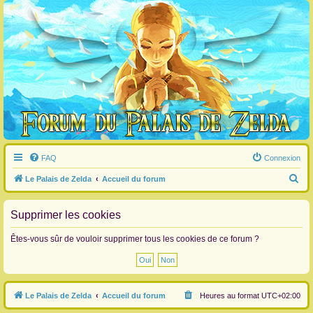
FAQ
Connexion
R
Le Palais de Zelda
Accueil du forum
e
c
Supprimer les cookies
h
Êtes-vous sûr de vouloir supprimer tous les cookies de ce forum ?
e
r
c
Le Palais de Zelda
Accueil du forum
Heures au format
UTC+02:00
h
e