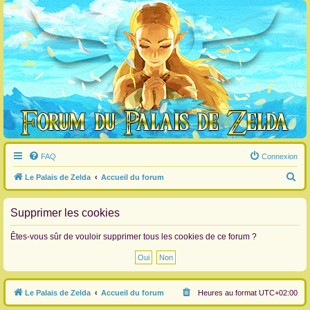
FAQ
Connexion
R
Le Palais de Zelda
Accueil du forum
e
c
Supprimer les cookies
h
Êtes-vous sûr de vouloir supprimer tous les cookies de ce forum ?
e
r
c
Le Palais de Zelda
Accueil du forum
Heures au format
UTC+02:00
h
e