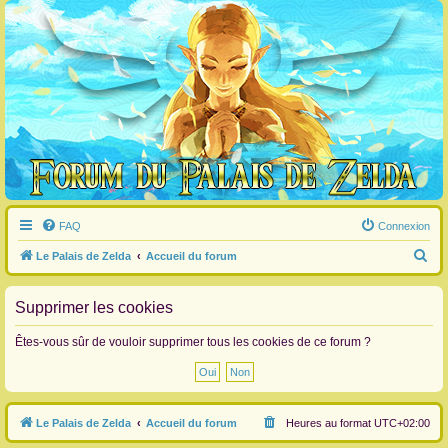
FAQ
Connexion
R
Le Palais de Zelda
Accueil du forum
e
c
Supprimer les cookies
h
Êtes-vous sûr de vouloir supprimer tous les cookies de ce forum ?
e
r
c
Le Palais de Zelda
Accueil du forum
Heures au format
UTC+02:00
h
e